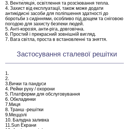
3. Вентиляція, освітлення та розсіювання тепла.
4. Захист від експлуатації, також може додати
антикідисні засоби для поліпшення здатності до
боротьби з сидіннями, особливо під дощем та сніговою
погодою для захисту безпеки людей.
5. Анті-корозія, анти-ріга, довговічна.
6. Простий і прекрасний зовнішній вигляд.
7. Вага світла, проста в встановленні та зняття.
Застосування сталевої решітки
1.
2.
3.Вички та пандуси
4. Рейки руху / охорони
5. Платформи для обслуговування
6. Обкладинки
7.Миця
8. Транш -решітки
9.Меццолі
10. Балудна заливка
11.Sun Екрани