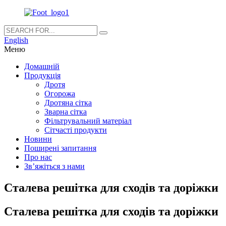
English
Меню
Домашній
Продукція
Дротя
Огорожа
Дротяна сітка
Зварна сітка
Фільтрувальний матеріал
Сітчасті продукти
Новини
Поширені запитання
Про нас
Зв’яжіться з нами
Сталева решітка для сходів та доріжки
Сталева решітка для сходів та доріжки