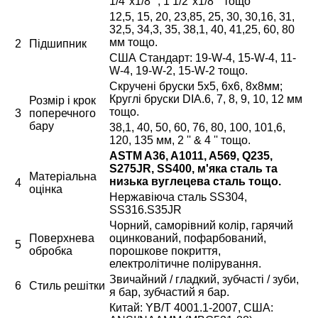
1/4''x1/8 '', 1 1/2''x1/8 '' тощо
12,5, 15, 20, 23,85, 25, 30, 30,16, 31,
32,5, 34,3, 35, 38,1, 40, 41,25, 60, 80
мм тощо.
2
Підшипник
США Стандарт: 19-W-4, 15-W-4, 11-
W-4, 19-W-2, 15-W-2 тощо.
Скручені бруски 5x5, 6x6, 8х8мм;
Круглі бруски DIA.6, 7, 8, 9, 10, 12 мм
Розмір і крок
тощо.
3
поперечного
бару
38,1, 40, 50, 60, 76, 80, 100, 101,6,
120, 135 мм, 2 '' & 4 '' тощо.
ASTM A36, A1011, A569, Q235,
S275JR, SS400, м'яка сталь та
Матеріальна
низька вуглецева сталь тощо.
4
оцінка
Нержавіюча сталь SS304,
SS316.S35JR
Чорний, саморівний колір, гарячий
Поверхнева
оцинкований, пофарбований,
5
обробка
порошкове покриття,
електролітичне полірування.
Звичайний / гладкий, зубчасті / зуби,
6
Стиль решітки
я бар, зубчастий я бар.
Китай: YB/T 4001.1-2007, США: