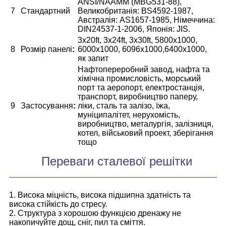
ANSI/NAAMM (MBG531-88),
7
Стандартний
Великобританія: BS4592-1987,
Австралія: AS1657-1985, Німеччина:
DIN24537-1-2006, Японія: JIS.
3x20ft, 3x24ft, 3x30ft, 5800x1000,
8
Розмір панелі
:
6000x1000, 6096x1000,6400x1000,
як запит
Нафтопереробний завод, нафта та
хімічна промисловість, морський
порт та аеропорт, електростанція,
транспорт, виробництво паперу,
9
Застосування
:
ліки, сталь та залізо, їжа,
муніципалітет, нерухомість,
виробництво, металургія, залізниця,
котел, військовий проект, зберігання
тощо
Переваги сталевої решітки
1. Висока міцність, висока підшипна здатність та
висока стійкість до стресу.
2. Структура з хорошою функцією дренажу не
накопичуйте дощ, сніг, пил та сміття.