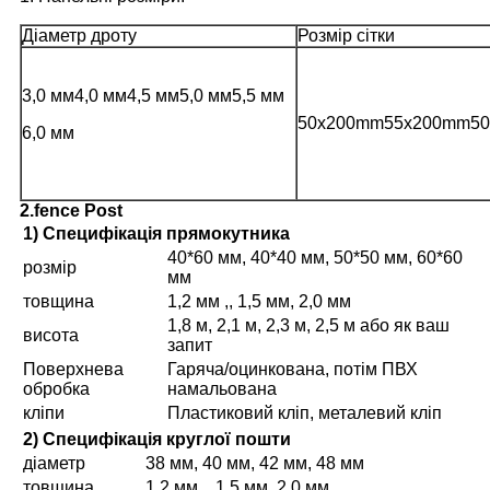
Діаметр дроту
Розмір сітки
3,0 мм4,0 мм4,5 мм
5,0 мм
5,5 мм
50x200mm55x200mm50
6,0 мм
2.fence Post
1) Специфікація прямокутника
40*60 мм, 40*40 мм, 50*50 мм, 60*60
розмір
мм
товщина
1,2 мм ,, 1,5 мм, 2,0 мм
1,8 м, 2,1 м, 2,3 м, 2,5 м або як ваш
висота
запит
Поверхнева
Гаряча/оцинкована, потім ПВХ
обробка
намальована
кліпи
Пластиковий кліп, металевий кліп
2) Специфікація круглої пошти
діаметр
38 мм, 40 мм, 42 мм, 48 мм
товщина
1,2 мм ,, 1,5 мм, 2,0 мм