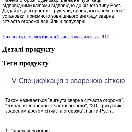
Панель огорожі буде закріплена на публікації
відповідними кліпами відповідно до різного типу Post.
Додайте до її простої структури, провідної панелі, легкої
установки, приємного зовнішнього вигляду, зварна
сітчаста огорожа все більш популярні.
Надішліть нам електронний лист
Завантажте як PDF
Деталі продукту
Теги продукту
V Специфікація з звареною сіткою
Також називається "вигнута зварна сітчаста огорожа",
"згинання звареної сітчастої огорожі", "3D -трикутник з
звареним дротом сітчаста огорожа". і анти-Руста.
1. Панельні розміри: