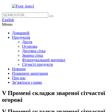
English
Меню
Домашній
Продукція
Дротя
Огорожа
Дротяна сітка
Зварна сітка
Фільтрувальний матеріал
Сітчасті продукти
Новини
Поширені запитання
Про нас
Зв’яжіться з нами
V Промені складки звареної сітчастої
огорожі
V Промені складки звареної сітчастої