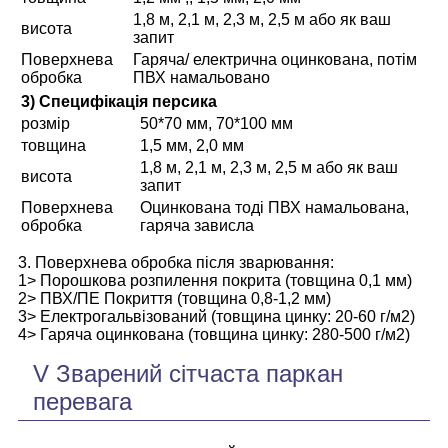
1,8 м, 2,1 м, 2,3 м, 2,5 м або як ваш
висота
запит
Поверхнева
Гаряча/ електрична оцинкована, потім
обробка
ПВХ намальовано
3) Специфікація персика
розмір
50*70 мм, 70*100 мм
товщина
1,5 мм, 2,0 мм
1,8 м, 2,1 м, 2,3 м, 2,5 м або як ваш
висота
запит
Поверхнева
Оцинкована тоді ПВХ намальована,
обробка
гаряча зависла
3. Поверхнева обробка після зварювання:
1> Порошкова розпилення покрита (товщина 0,1 мм)
2> ПВХ/ПЕ Покриття (товщина 0,8-1,2 мм)
3> Електрогальвізований (товщина цинку: 20-60 г/м2)
4> Гаряча оцинкована (товщина цинку: 280-500 г/м2)
V Зварений сітчаста паркан
перевага