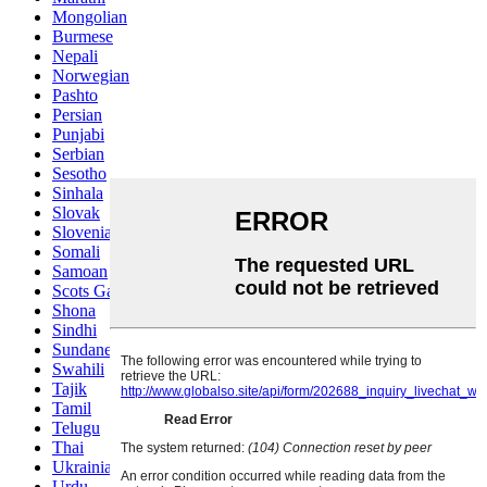
Mongolian
Burmese
Nepali
Norwegian
Pashto
Persian
Punjabi
Serbian
Sesotho
Sinhala
Slovak
Slovenian
Somali
Samoan
Scots Gaelic
Shona
Sindhi
Sundanese
Swahili
Tajik
Tamil
Telugu
Thai
Ukrainian
Urdu