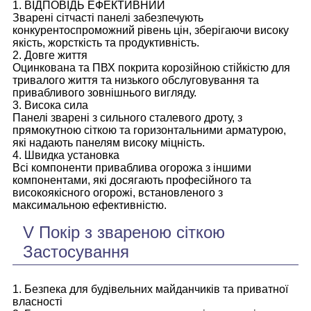
1. ВІДПОВІДЬ ЕФЕКТИВНИЙ
Зварені сітчасті панелі забезпечують
конкурентоспроможний рівень цін, зберігаючи високу
якість, жорсткість та продуктивність.
2. Довге життя
Оцинкована та ПВХ покрита корозійною стійкістю для
тривалого життя та низького обслуговування та
привабливого зовнішнього вигляду.
3. Висока сила
Панелі зварені з сильного сталевого дроту, з
прямокутною сіткою та горизонтальними арматурою,
які надають панелям високу міцність.
4. Швидка установка
Всі компоненти приваблива огорожа з іншими
компонентами, які досягають професійного та
високоякісного огорожі, встановленого з
максимальною ефективністю.
V Покір з звареною сіткою
Застосування
1. Безпека для будівельних майданчиків та приватної
власності