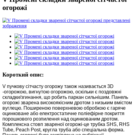
огорожі
Короткий опис:
V пучкову сітчасту огорожу також називається 3D
-огорожою, вигнутою огорожою, оскільки є поздовжні
складки/згинання, що робить паркан сильнішим. Панель
огорожі зварена високоякісним дротом з низьким вмістом
вуглецю. Поширеною поверхневою обробкою є гаряче
оцинковане або електростатичне поліефірне покриття
порошкового розпилення над оцинкованим дротом.
Комплексна стовп звареної огорожі-це трубка SHS, RHS
Tube, Peach Post, кругла труба або спеціальна форма.